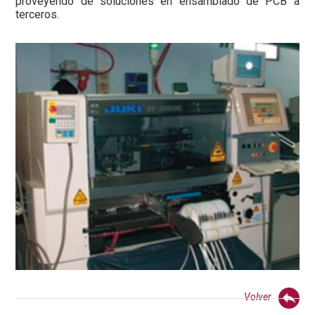
proveyendo de soluciones en ensamblado de PCB a
terceros.
Empresa*
Cargo
Localidad
Provincia*
Teléfono*
Volver