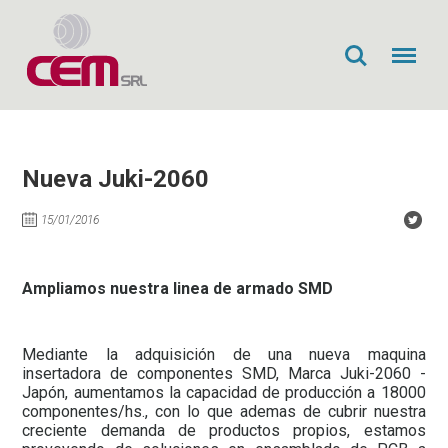
Search
Menu
Nueva Juki-2060
15/01/2016
Ampliamos nuestra linea de armado SMD
Si desea asistir, por favor complete el siguiente
formulario, luego nos contactaremos con Ud. y le
mandaremos la correspondiente invitación ya
que
los cupos son limitados.
Mediante la adquisición de una nueva maquina
insertadora de componentes SMD, Marca Juki-2060 -
Japón, aumentamos la capacidad de producción a 18000
Nombre y Apellido*
componentes/hs., con lo que ademas de cubrir nuestra
creciente demanda de productos propios, estamos