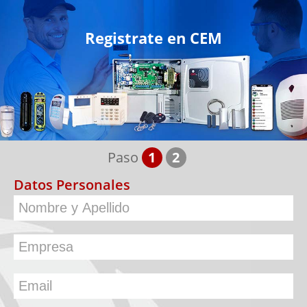
Registrate en CEM
Paso
1
2
Datos Personales